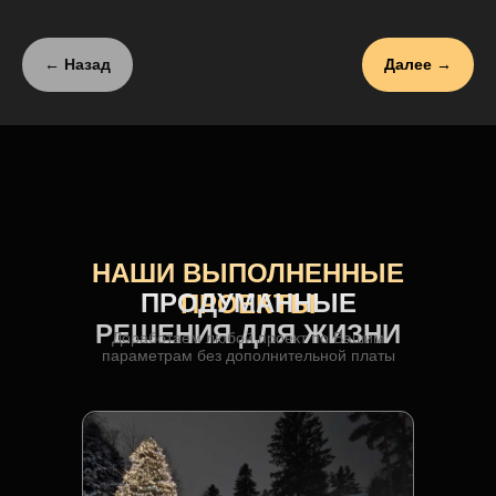
← Назад
Далее →
НАШИ ВЫПОЛНЕННЫЕ
ПРОДУМАННЫЕ
ПРОЕКТЫ
РЕШЕНИЯ ДЛЯ ЖИЗНИ
Доработаем любой проект по Вашим
параметрам без дополнительной платы