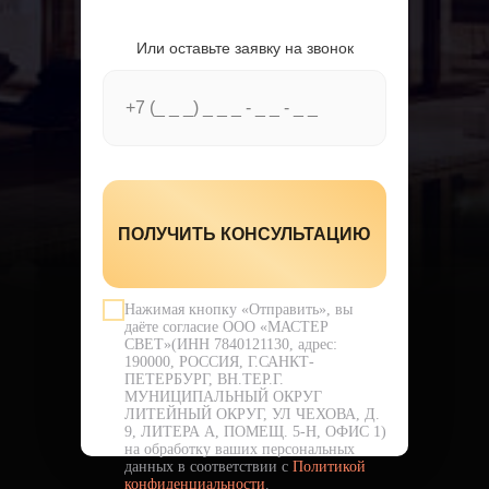
Или оставьте заявку на звонок
ПОЛУЧИТЬ КОНСУЛЬТАЦИЮ
Нажимая кнопку «Отправить», вы
даёте согласие ООО «МАСТЕР
СВЕТ»(ИНН 7840121130, адрес:
190000, РОССИЯ, Г.САНКТ-
ПЕТЕРБУРГ, ВН.ТЕР.Г.
МУНИЦИПАЛЬНЫЙ ОКРУГ
ЛИТЕЙНЫЙ ОКРУГ, УЛ ЧЕХОВА, Д.
9, ЛИТЕРА А, ПОМЕЩ. 5-Н, ОФИС 1)
на обработку ваших персональных
данных в соответствии с
Политикой
конфиденциальности
.